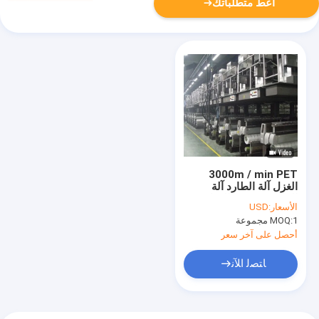
أعط متطلباتك
3000m / min PET
الغزل آلة الطارد آلة
البوليستر FDY الغزل
الأسعار:
USD
1 مجموعة
MOQ:
أحصل على آخر سعر
ﺎﺘﺼﻟ ﺍﻶﻧ