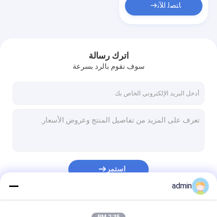
ﺎﺘﺼﻟ ﺍﻶﻧ
اترك رسالة
سوف نقوم بالرد بسرعة
استمر
admin
فئاتنا