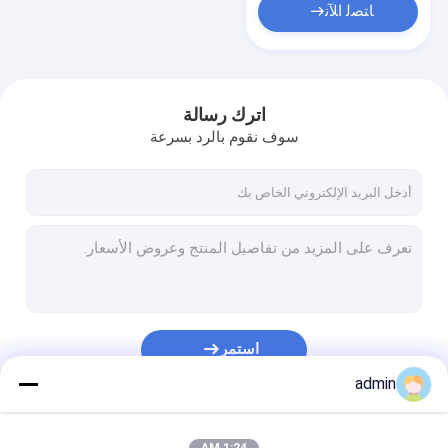
ﺎﺘﺼﻟ ﺍﻶﻧ
اترك رسالة
سوف نقوم بالرد بسرعة
استمر
admin
فئاتنا