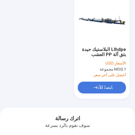
Llhdpe البلاستيك حيدة
بثق آلة PP العشب
الاصطناعي غزل العشب
الأسعار:
USD
1 مجموعة
MOQ:
أحصل على آخر سعر
ﺎﺘﺼﻟ ﺍﻶﻧ
اترك رسالة
سوف نقوم بالرد بسرعة