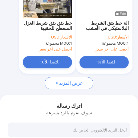
معلومات عنا
جولة في المعمل
آلة خط بثق الشريط
خط بثق بثق شريط الغزل
البلاستيكي في العشب
المسطح للحقيبة
مراقبة الجودة
الصناعي 450KW 280m
المنسوجة PE PP 250m
الأسعار:
USD
الأسعار:
USD
/ Min
Min
1 مجموعة
MOQ:
1 مجموعة
MOQ:
اتصل بنا
أحصل على آخر سعر
أحصل على آخر سعر
أخبار
ﺎﺘﺼﻟ ﺍﻶﻧ
ﺎﺘﺼﻟ ﺍﻶﻧ
حالات
عرض المزيد
اطلب اقتباس
اترك رسالة
سوف نقوم بالرد بسرعة
خط بثق الشريط
خط بثق حيدة الشعيرات