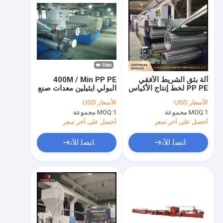
آلة بثق الشريط الأفقي
400M / Min PP PE
PP PE لخط إنتاج الأكياس
البولي ايثيلين معدات صنع
المنسوجة
العشب الاصطناعي
الأسعار:
USD
الأسعار:
USD
1 مجموعة
MOQ:
1 مجموعة
MOQ:
أحصل على آخر سعر
أحصل على آخر سعر
ﺎﺘﺼﻟ ﺍﻶﻧ
ﺎﺘﺼﻟ ﺍﻶﻧ
مسكن
منتجات
أشرطة فيديو