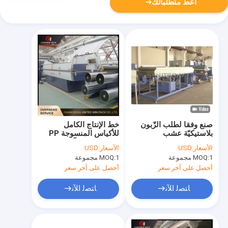
أعط متطلباتك
صنع وفقا لطلب الزّبون
خط الإنتاج الكامل
بلاستيكيّة عشب
للأكياس المنسوجة PP
اصطناعيّة خيط خيط حيدة
250m / Min آلة الرسم
الأسعار:
USD
الأسعار:
USD
يجعل آلة
البلاستيكية
1 مجموعة
MOQ:
1 مجموعة
MOQ:
أحصل على آخر سعر
أحصل على آخر سعر
ﺎﺘﺼﻟ ﺍﻶﻧ
ﺎﺘﺼﻟ ﺍﻶﻧ