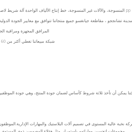
خ.
 تشانججو ، مقاطعة جيانغسو جميع منتجاتنا تتوافق مع معايير الجودة الدولية ، مع إن
المرافق المجهزة ومراقبة الجو
شبكة مبيعاتنا تغطي أكثر من 60 دولة ومنطقة حول العالم. فريقنا يتطلع لبناء علاقة ناجحة مع النخبة.
نا يمكن أن تأخذ ثلاثة شروط كأساس لضمان جودة المنتج، وهي جودة الموظفين
كة نخبة عالية المستوى في تصميم آلات البلاستيك والمهارات الإدارية.الموظفو
مجموعات لتحسين مهاراتهم باستمرار. مثل هؤلاء المصممين ذوي المستوى ال