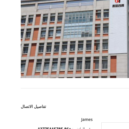
تفاصيل الاتصال
James
رقم الهاتف :
+86 13775115785