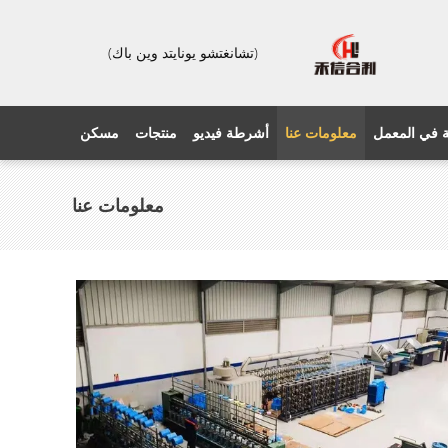
(تشانغتشو يونايتد وين باك)
 في المعمل
معلومات عنا
أشرطة فيديو
منتجات
مسكن
معلومات عنا