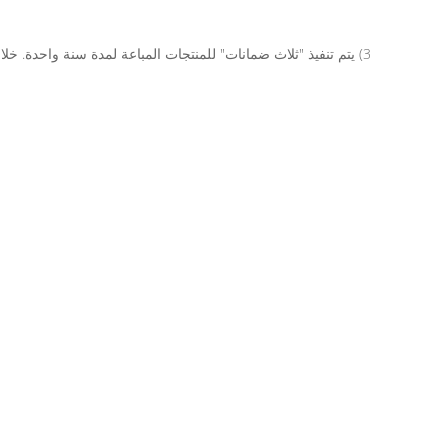
3) يتم تنفيذ "ثلاث ضمانات" للمنتجات المباعة لمدة سنة واحدة. خلال فترة "الثلاث ضمانات"،شركتنا مسؤولة عن الصيانة المجانية واستبدال أي تلف في أجزاء رئيسية (باستثناء التشغيل غير السليم والأجزاء الضعيفة).