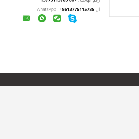
ال WhatsApp :
8613775115785
+
الاقسام
 الانتاج
خط بثق الشريط
OEM
خط بثق حيدة الشعيرات