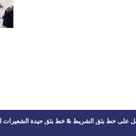
شركتنا هي شركة مصنعة ومصدرة محترفة بتصميم وتطوير و
تأسست United Win كشركة تصدير واستيراد ، بشكل أساسي لمساعدة مصانعنا أكثر احترافًا لتصدير الآلات إلى العالم.
ترحب الشركة بصدق بالمستخدمين الجدد والقدامى للزيارة 
فريق مهندس محترف وفريق مبيعات متمرس！
 على خط بثق الشريط & خط بثق حيدة الشعيرات ال