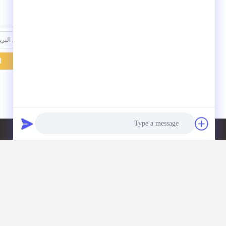
ا
اتصل بنا
حول نا
Photo
CHANGZHOU UNITED WIN
PACK CO.,LTD
Video Call
غرفة 201 و 202، المبنى أ، رقم
Audio Call
7 طريق لونغهوي، منطقة