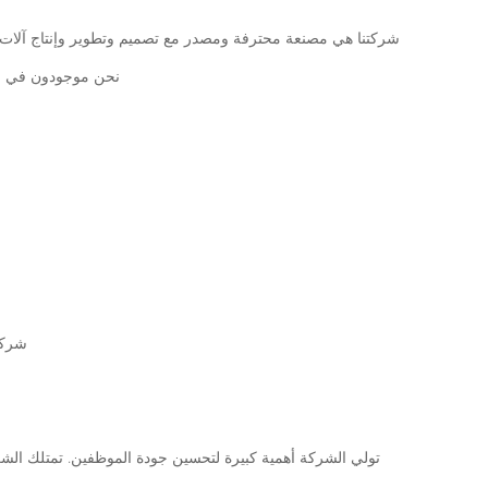
شركتنا هي مصنعة محترفة ومصدر مع تصميم وتطوير وإنتاج آلات pp المنسوجة، والآلات غير المنسوجة، خط إنتاج الألياف الواحدة آلة شريط لاصق،آلة التشويش المتعددة الخيوط، الخيوط الدائرية وقطع الغيار ال
نحن موجودون في مدينة
شركت
تولي الشركة أهمية كبيرة لتحسين جودة الموظفين. تمتلك الشر