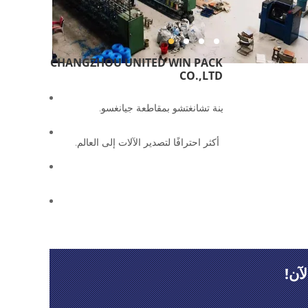
CHANGZHOU UNITED WIN PACK
CO.,LTD
إنتاج ， تقع في مدينة تشانغتشو بمقاطعة جيانغسو.
والتوجيه!
آن!