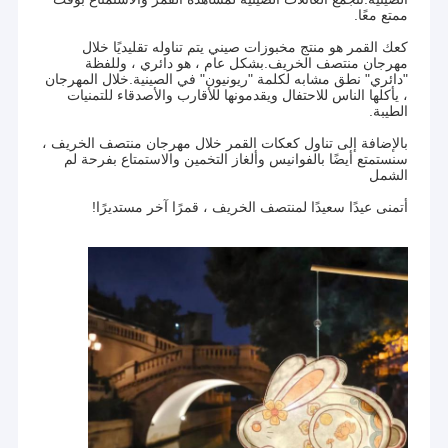
ممتع معًا.
كعك القمر هو منتج مخبوزات صيني يتم تناوله تقليديًا خلال
مهرجان منتصف الخريف.بشكل عام ، هو دائري ، وللفظة
"دائري" نطق مشابه لكلمة "ريونيون" في الصينية.خلال المهرجان
، يأكلها الناس للاحتفال ويقدمونها للأقارب والأصدقاء للتمنيات
الطيبة.
بالإضافة إلى تناول كعكات القمر خلال مهرجان منتصف الخريف ،
سنستمتع أيضًا بالفوانيس وألغاز التخمين والاستمتاع بفرحة لم
الشمل
أتمنى عيدًا سعيدًا لمنتصف الخريف ، قمرًا آخر مستديرًا!