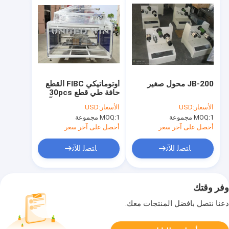
JB-200 محول صغير
أوتوماتيكي FIBC القطع
حافة طي قطع 30pcs
Min FIBC كيس صنع آلة
الأسعار:
USD
الأسعار:
USD
1 مجموعة
MOQ:
1 مجموعة
MOQ:
أحصل على آخر سعر
أحصل على آخر سعر
ﺎﺘﺼﻟ ﺍﻶﻧ
ﺎﺘﺼﻟ ﺍﻶﻧ
وفر وقتك
دعنا نتصل بأفضل المنتجات معك.