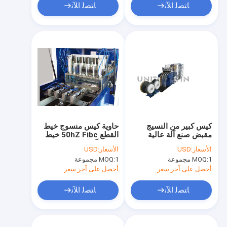
ﺎﺘﺼﻟ ﺍﻶﻧ
ﺎﺘﺼﻟ ﺍﻶﻧ
كيس كبير من النسيج
حاوية كيس منسوج خيط
مقبض صنع آلة عالية
القطع 50hZ Fibc خيط
السرعة الشريط الخياطة
القطع آلة كيس التغذية
الأسعار:
USD
الأسعار:
USD
2CM العرض
التلقائية
1 مجموعة
MOQ:
1 مجموعة
MOQ:
أحصل على آخر سعر
أحصل على آخر سعر
ﺎﺘﺼﻟ ﺍﻶﻧ
ﺎﺘﺼﻟ ﺍﻶﻧ