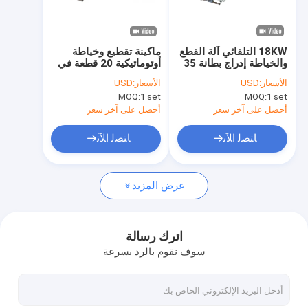
معلومات عنا
جولة في المعمل
18KW التلقائي آلة القطع
ماكينة تقطيع وخياطة
والخياطة إدراج بطانة 35
أوتوماتيكية 20 قطعة في
مراقبة الجودة
قطعة / دقيقة
الدقيقة
الأسعار:
USD
الأسعار:
USD
MOQ:
1 set
MOQ:
1 set
اتصل بنا
أحصل على آخر سعر
أحصل على آخر سعر
أخبار
ﺎﺘﺼﻟ ﺍﻶﻧ
ﺎﺘﺼﻟ ﺍﻶﻧ
حالات
عرض المزيد
اطلب اقتباس
اترك رسالة
سوف نقوم بالرد بسرعة
خط بثق الشريط
خط بثق حيدة الشعيرات