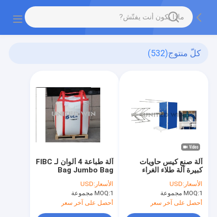
كلّ منتوج
(532)
آلة صنع كيس حاويات
آلة طباعة 4 ألوان لـ FIBC
كبيرة آلة طلاء الغراء
Bag Jumbo Bag
1200pcs/H SBY-
2.2kw
الأسعار:
USD
الأسعار:
USD
1450/2000
1 مجموعة
MOQ:
1 مجموعة
MOQ:
أحصل على آخر سعر
أحصل على آخر سعر