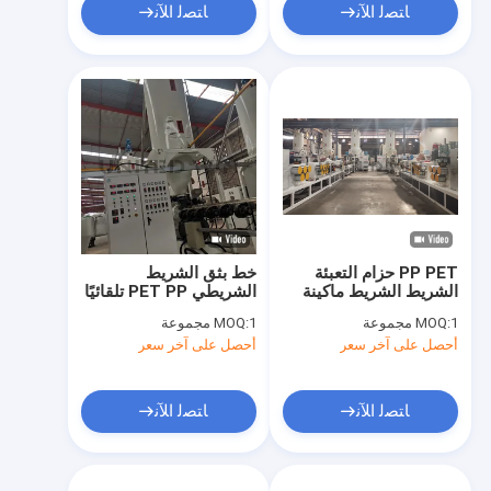
ﺎﺘﺼﻟ ﺍﻶﻧ
ﺎﺘﺼﻟ ﺍﻶﻧ
PP PET حزام التعبئة
خط بثق الشريط
الشريط الشريط ماكينة
الشريطي PET PP تلقائيًا
38CrMoALA برغي واحد
حسب الطلب
1 مجموعة
MOQ:
1 مجموعة
MOQ:
أحصل على آخر سعر
أحصل على آخر سعر
ﺎﺘﺼﻟ ﺍﻶﻧ
ﺎﺘﺼﻟ ﺍﻶﻧ