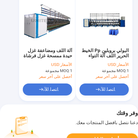
البولي بروبلين Pp الخيط
آلة اللف ومضاعفة غزل
الحرير اللف آلة التواء
حيدة ممسحة غزل فرشاة
الصانع Twine Twister
18.5KW
الأسعار:
USD
الأسعار:
USD
1 مجموعة
MOQ:
1 مجموعة
MOQ:
أحصل على آخر سعر
أحصل على آخر سعر
ﺎﺘﺼﻟ ﺍﻶﻧ
ﺎﺘﺼﻟ ﺍﻶﻧ
وفر وقتك
دعنا نتصل بأفضل المنتجات معك.