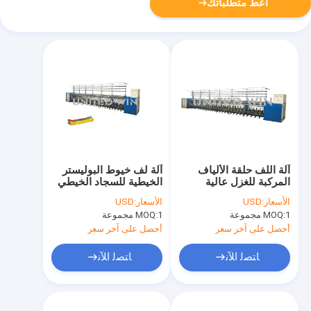
أعط متطلباتك
آلة اللف حلقة الألياف
آلة لف خيوط البوليستر
المركبة للغزل عالية
الخيطية للسجاد الخيطي
السرعة 2400r دقيقة
اثنان لواحد 270t M.
الأسعار:
USD
الأسعار:
USD
1 مجموعة
MOQ:
1 مجموعة
MOQ:
أحصل على آخر سعر
أحصل على آخر سعر
ﺎﺘﺼﻟ ﺍﻶﻧ
ﺎﺘﺼﻟ ﺍﻶﻧ