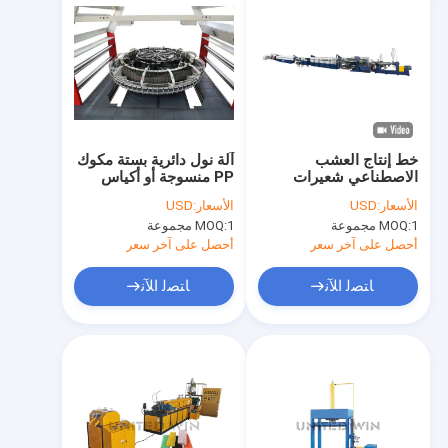
خط إنتاج العشب
آلة نول دائرية بستة مكوك
الاصطناعي شعيرات
PP منسوجة أو أكياس
العشب البلاستيكية
شبكية نول دائري 150
الأسعار:
USD
الأسعار:
USD
دورة في الدقيقة
1 مجموعة
MOQ:
1 مجموعة
MOQ:
أحصل على آخر سعر
أحصل على آخر سعر
ﺎﺘﺼﻟ ﺍﻶﻧ
ﺎﺘﺼﻟ ﺍﻶﻧ
مسكن
منتجات
أشرطة فيديو