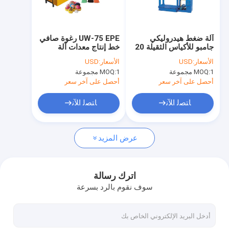
معلومات عنا
جولة في المعمل
آلة ضغط هيدروليكي
UW-75 EPE رغوة صافي
جامبو للأكياس الثقيلة 20
خط إنتاج معدات آلة
مراقبة الجودة
طن 30 طن 15 ميجا
الغطاء الصافي
الأسعار:
USD
الأسعار:
USD
باسكال
1 مجموعة
MOQ:
1 مجموعة
MOQ:
اتصل بنا
أحصل على آخر سعر
أحصل على آخر سعر
أخبار
ﺎﺘﺼﻟ ﺍﻶﻧ
ﺎﺘﺼﻟ ﺍﻶﻧ
حالات
عرض المزيد
اطلب اقتباس
اترك رسالة
سوف نقوم بالرد بسرعة
خط بثق الشريط
خط بثق حيدة الشعيرات