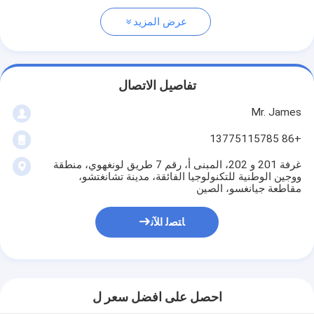
عرض المزيد
تفاصيل الاتصال
Mr. James
+86 13775115785
غرفة 201 و 202، المبنى أ، رقم 7 طريق لونغهوي، منطقة
ووجين الوطنية للتكنولوجيا الفائقة، مدينة تشانغتشو،
مقاطعة جيانغسو، الصين
ﺎﺘﺼﻟ ﺍﻶﻧ
احصل على افضل سعر ل