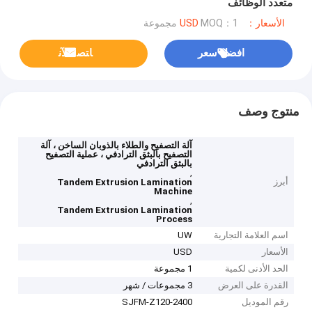
متعدد الوظائف
الأسعار：USD
MOQ：1 مجموعة
افضل سعر
ﺎﺘﺼﻟ ﺍﻶﻧ
منتوج وصف
آلة التصفيح والطلاء بالذوبان الساخن ، آلة
التصفيح بالبثق الترادفي ، عملية التصفيح
بالبثق الترادفي
,
أبرز
Tandem Extrusion Lamination
Machine
,
Tandem Extrusion Lamination
Process
اسم العلامة التجارية
UW
الأسعار
USD
الحد الأدنى لكمية
1 مجموعة
القدرة على العرض
3 مجموعات / شهر
رقم الموديل
SJFM-Z120-2400