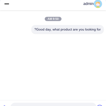
الاصطناعي الأوتوماتيكي PP PE 230
مقاطع فيديو أخرى
admin
كجم / ساعة
Artificial Grass Production Line
October 08, 2021
December 07, 2021
9:50 AM
Good day, what product are you looking for?
00:31
00:30
6 آلة صنع الأكياس المنسوجة PP
آلة تصنيع الأكياس البلاستيكية الدائرية
المكوكية سلسلة المنوال الدائري لأكياس
Leno Mesh Bag Pp آلة صنع الأكياس
الأسمنت
المنسوجة
Circular Loom Machine
Circular Loom Machine
September 23, 2021
November 17, 2021
00:16
00:30
آلة القطع والخياطة الأوتوماتيكية عالية
آلة صنع المنوال الدائري المكوكية بأربعة
السرعة آلة طباعة فليكسو رول تو رول
مكوكات لأكياس أرز الأسمنت
Circular Loom Machine
Automatic Cutting And Sewing