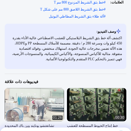
العلامات:
#
خط بثق الشريط المزدوج 800 مم T
#
خط بثق الشريط اللاصق 800 مم على شكل T
#
آلة طلاء بثق الشريط المطاطي البوتيل
وصف الفيديو:
اكتشف آلة خط بثق الشريط البلاستيكي للعشب الاصطناعي عالية الأداء بقدرة
450 كيلو وات وسرعة 280 م / دقيقة. مصممة للأسلاك المسطحة PP وHDPE،
هذه الآلة تضمن مخرجات عالية الجودة، استهلاك منخفض، وفوائد اقتصادية
متفوقة. مثالية للأكياس المنسوجة، والأكياس الكيميائية، والمنسوجات الأرضية،
فهي تتميز بالتحكم PLC المتقدم والتكنولوجيا الألمانية.
فيديوهات ذات علاقة
01:26
00:30
خط إنتاج الخيوط المسطحة للعشب
تشانغتشو يونايتد وين باك المحدودة