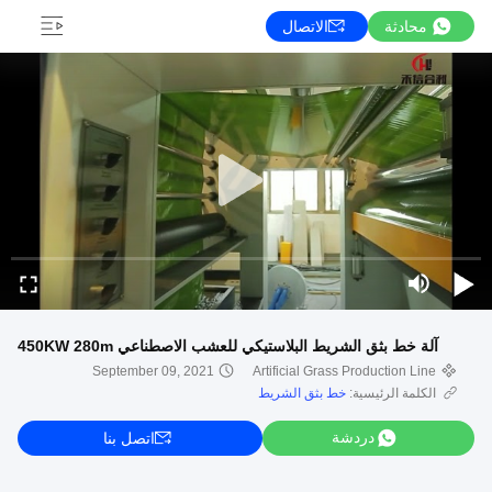
محادثة
الاتصال
آلة خط بثق الشريط البلاستيكي للعشب الاصطناعي 450KW 280m
September 09, 2021
Artificial Grass Production Line
الكلمة الرئيسية:
خط بثق الشريط
دردشة
اتصل بنا