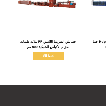
اظهر التفاصيل
آلة تصنيع الأكياس المنسوجة Hdpe PP خط
خط بثق الشريط اللاصق PP بثلاث طبقات
لحزام الأكياس الشبكية 800 مم
ﺎﺘﺼﻟ ﺍﻶﻧ