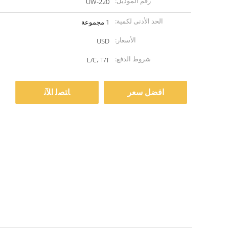
رقم الموديل:
UW-220
الحد الأدنى لكمية:
1 مجموعة
الأسعار:
USD
شروط الدفع:
L/C، T/T
افضل سعر
ﺎﺘﺼﻟ ﺍﻶﻧ