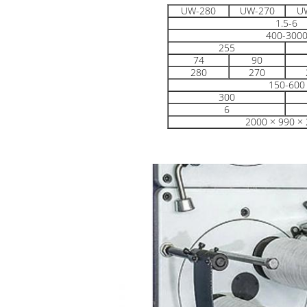
UW-280
UW-270
U
1.5-6
400-300
255
74
90
280
270
150-600
300
6
2