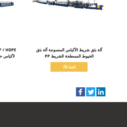
اظهر التفاصيل
آلة بثق شريط الأكياس المنسوجة آلة بثق
الخيوط المسطحة الشريط PP
لأكياس حا
ﺎﺘﺼﻟ ﺍﻶﻧ