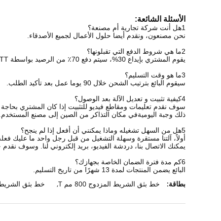
الأسئلة الشائعة:
1هل أنت شركة تجارية أم مصنعة؟
نحن مصنعون، ونقدم أيضا حلول الأعمال لجميع الأصدقاء.
2ما هي شروط الدفع التي تقبلونها؟
يقوم المشتري بإيداع 30%، سيتم دفع 70٪ من الرصيد بواسطة TT في غضون 7 أيام قبل التسليم أو يفتح المشتري 100٪ L / C لا رجعة فيها عند الرؤية باعتبارها البنك المعين من البائع.
3ما هو وقت التسليم؟
سيقوم البائع بترتيب الشحن خلال 90 يوما عمل بعد تأكيد الطلب.
4كيفية تثبيت و تعديل الآلة بعد الوصول؟
ذلك وجبة اليوميةفي مكان التذاكر من الصين إلى مصنع المستخدم.
5هل من السهل تشغيله وماذا يمكنني أن أفعل إذا لم ينجح؟
أولاً، آلتنا مستقرة وسهلة التشغيل من قبل رجل واحد ما عليك فعل
يمكنك الاتصال بنا، دردشة الفيديو، بريد إلكتروني لنا. وسوف نقدم حلول
6كم مدة فترة الضمان الخاصة بجهازك؟
البائع يضمن المنتجات لمدة 13 شهرًا من تاريخ التسليم.
بطاقة:
خط بثق الشريط المزدوج 800 مم T
,
خط بثق الشريط اللاصق 800