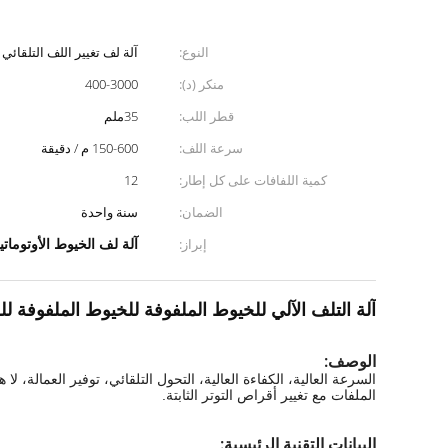
النوع:
آلة لف تغيير اللف التلقائي
منكر (د):
400-3000
قطر اللب:
35ملم
سرعة اللف:
150-600 م / دقيقة
كمية اللفافات على كل إطار:
12
الضمان:
سنة واحدة
آلة لف الخيوط الأوتوماتي
إبراز:
آلة التلف الآلي للخيوط الملفوفة للخيوط الملفوفة ل
الوصف:
السرعة العالية، الكفاءة العالية، التحول التلقائي، توفير العمالة،
الملفات مع تغيير أقراص التوتر الثابتة.
البيانات التقنية الرئيسية: