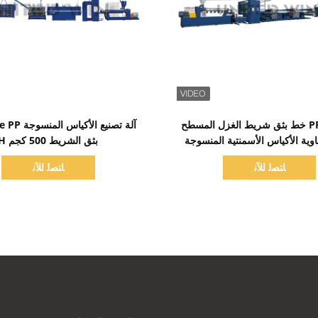
اظهر التفاصيل
اظهر التفاصيل
PP / HDPE خط بثق شريط الغزل المسطح
وية الأكياس الأسمنتية المنسوجة
بثق الشريط 500 كجم H
ﺎﺘﺼﻟ ﺍﻶﻧ
ﺎﺘﺼﻟ ﺍﻶﻧ