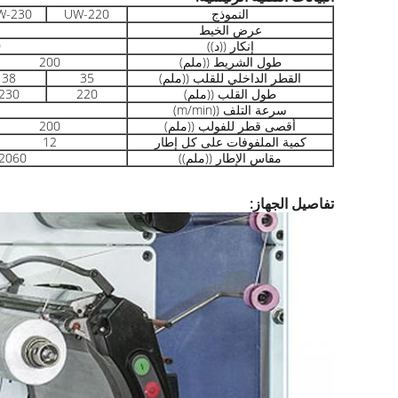
النموذج
UW-220
W-230
عرض الخيط
إنكار ((د))
0
طول الشريط ((ملم)
200
القطر الداخلي للقلب ((ملم)
35
38
طول القلب ((ملم)
220
230
سرعة التلف ((m/min)
أقصى قطر للفولب ((ملم)
200
كمية الملفوفات على كل إطار
12
مقاس الإطار ((ملم))
060 × 990 × 2000
تفاصيل الجهاز: