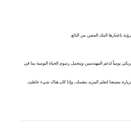
 فيديو للتثبيت إذا كان المشتري بحاجة إلى مهندسين لتركيب في المنطقة المحليةالمشتري يجب أن يدفع 150 دولار أمريكي يومياً لدعم المهندسين ويتحمل رسوم الحياة اليومية بما في
زيارة مصنعنا لتعلم المزيد بنفسك، وإذا كان هناك شيء خاطئ،