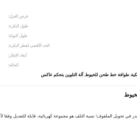
عرض الغزل:
طول البكرة:
طول النواة:
الحد الأقصى لقطر البكرة:
أبعاد الإطار:
الحالة:
كية
طوافة خط طحن للخيوط
آلة التلوين بتحكم عاكس
,
,
لخيوط
 لا هدر في تحويل الملفوف؛ نسبة التلف هو مجموعة كهربائية، قابلة للتعديل وفقا